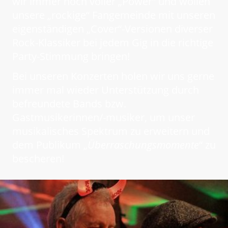
wir immer noch voller „Power“ und wollen
unsere „rockige“ Fangemeinde mit unseren
eigenständigen „Cover“-Versionen diverser
Rock-Klassiker bei jedem Gig in die richtige
Party-Stimmung bringen!
Bei unseren Konzerten holen wir uns gerne
immer mal wieder Unterstützung durch
befreundete Bands bzw.
Gastmusikerinnen/-musiker, um unser
musikalisches Spektrum zu erweitern und
dem Publikum „
Überraschungsmomente
“ zu
bescheren!