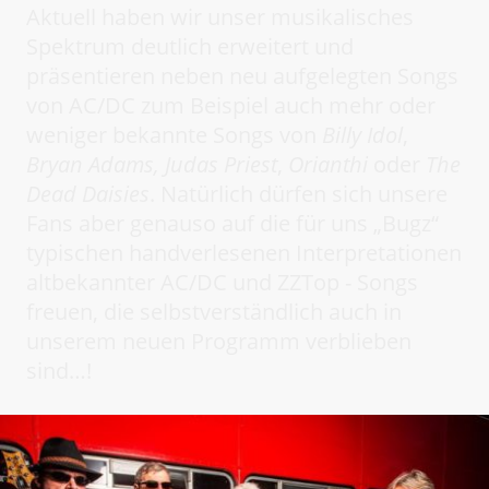
Aktuell haben wir unser musikalisches
Spektrum deutlich erweitert und
präsentieren neben neu aufgelegten Songs
von AC/DC zum Beispiel auch mehr oder
weniger bekannte Songs von
Billy Idol
,
Bryan Adams,
Judas Priest
,
Orianthi
oder
The
Dead Daisies
. Natürlich dürfen sich unsere
Fans aber genauso auf die für uns „Bugz“
typischen handverlesenen Interpretationen
altbekannter AC/DC und ZZTop - Songs
freuen, die selbstverständlich auch in
unserem neuen Programm verblieben
sind…!